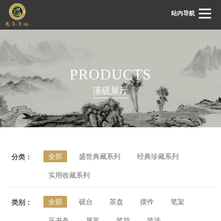
站内导航
首页
PRODUCTS
关于国藩
溪砚展厅
国藩动态
溪砚展厅
溪砚鉴赏
全部
盛世典藏系列
经典珍藏系列
分类：
溪砚文化
实用收藏系列
客服中心
联系我们
全部
砚台
茶盘
摆件
笔架
类别：
压书条
屏风
笔筒
笔洗