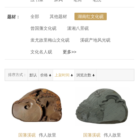
全部
其他题材
湖南红文化砚
题材：
曾国藩文化砚
潇湘八景砚
蚩尤故里梅山文化砚
溪砚产地风光砚
文化名人砚
更多>>
排序方式：
默认
价格
上架时间
浏览次数
国藩溪砚
伟人故里
国藩溪砚
伟人故里