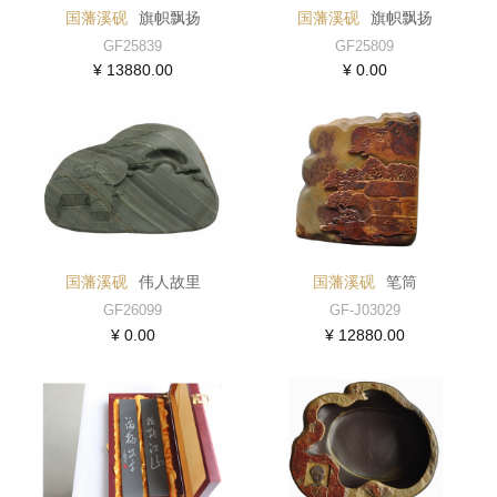
国藩溪砚
旗帜飘扬
国藩溪砚
旗帜飘扬
GF25839
GF25809
¥ 13880.00
¥ 0.00
国藩溪砚
伟人故里
国藩溪砚
笔筒
GF26099
GF-J03029
¥ 0.00
¥ 12880.00