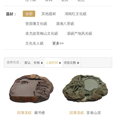
全部
其他题材
湖南红文化砚
题材：
曾国藩文化砚
潇湘八景砚
蚩尤故里梅山文化砚
溪砚产地风光砚
文化名人砚
更多>>
排序方式：
默认
价格
上架时间
浏览次数
国藩溪砚
藏书楼
国藩溪砚
富春山居