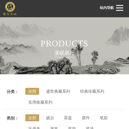
站内导航
首页
PRODUCTS
关于国藩
溪砚展厅
国藩动态
溪砚展厅
溪砚鉴赏
全部
盛世典藏系列
经典珍藏系列
分类：
溪砚文化
实用收藏系列
客服中心
联系我们
全部
砚台
茶盘
摆件
笔架
类别：
压书条
屏风
笔筒
笔洗