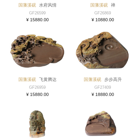
国藩溪砚
水府风情
国藩溪砚
禅
GF26599
GF26869
¥ 15880.00
¥ 10880.00
国藩溪砚
飞黄腾达
国藩溪砚
步步高升
GF26959
GF27409
¥ 15880.00
¥ 18880.00