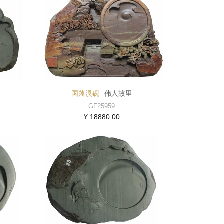
国藩溪砚
伟人故里
GF25959
¥ 18880.00