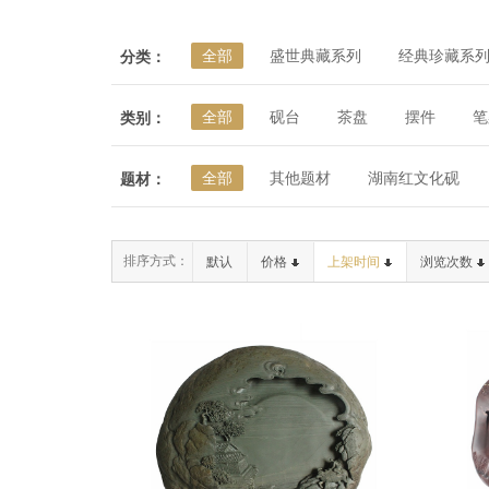
全部
盛世典藏系列
经典珍藏系
分类：
全部
砚台
茶盘
摆件
笔
类别：
全部
其他题材
湖南红文化砚
题材：
排序方式：
默认
价格
上架时间
浏览次数