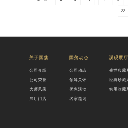
22
关于国藩
国藩动态
溪砚展
公司介绍
公司动态
盛世典藏
公司荣誉
领导关怀
经典珍藏
大师风采
优惠活动
实用收藏
展厅门店
名家题词