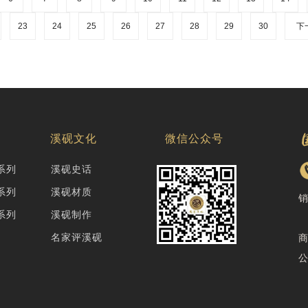
23
24
25
26
27
28
29
30
下
厅
溪砚文化
微信公众号
系列
溪砚史话
系列
溪砚材质
系列
溪砚制作
名家评溪砚