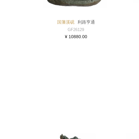
国藩溪砚
利路亨通
GF26129
¥ 10880.00