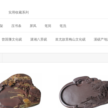
列
实用收藏系列
架
压书条
屏风
笔筒
笔洗
曾国藩文化砚
潇湘八景砚
蚩尤故里梅山文化砚
溪砚产地