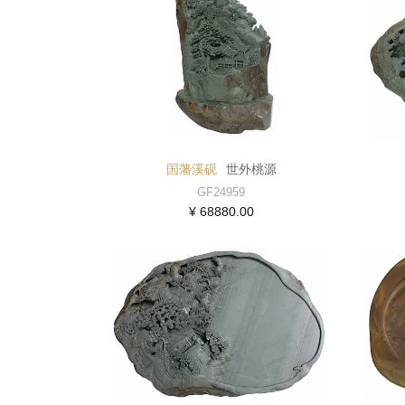
国藩溪砚
世外桃源
GF24959
¥ 68880.00