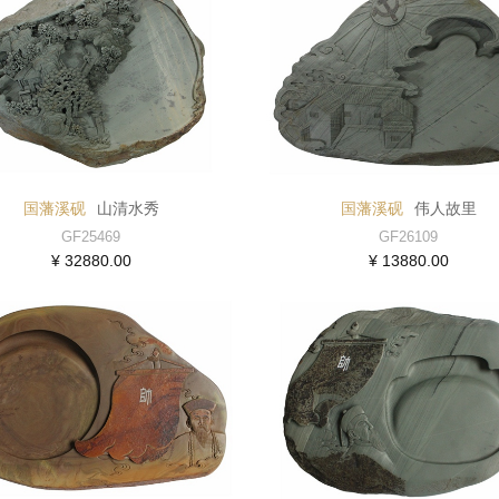
国藩溪砚
山清水秀
国藩溪砚
伟人故里
GF25469
GF26109
¥ 32880.00
¥ 13880.00