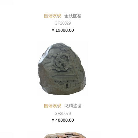
国藩溪砚
金秋赐福
GF26029
¥ 19880.00
国藩溪砚
龙腾盛世
GF25079
¥ 48880.00