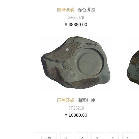
国藩溪砚
春色满园
GF25879
¥ 38880.00
国藩溪砚
湘军挂帅
GF26219
¥ 10880.00
上一页
1
2
3
4
5