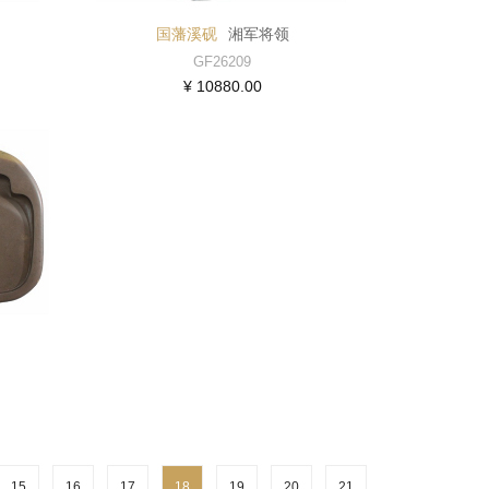
国藩溪砚
湘军将领
GF26209
¥ 10880.00
15
16
17
18
19
20
21