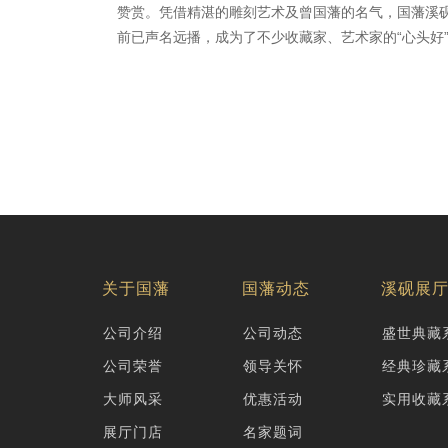
赞赏。凭借精湛的雕刻艺术及曾国藩的名气，国藩溪
前已声名远播，成为了不少收藏家、艺术家的“心头好
关于国藩
国藩动态
溪砚展
公司介绍
公司动态
盛世典藏
公司荣誉
领导关怀
经典珍藏
大师风采
优惠活动
实用收藏
展厅门店
名家题词