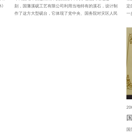
定
孙》
刻，国藩溪砚工艺有限公司利用当地特有的溪石，设计制
一
作了这方大型砚台，它体现了党中央、国务院对灾区人民
工
的关心，动员一切力量解救人民群众；国家领导人相继奔
对
赴灾区慰问受灾群众，解决他们的问题。充分体现了我们
保
是一家人的思想，只要一方有难，八方支援。
人
文
大
20
国
国