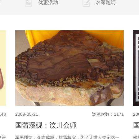
怀
优惠活动
名家题词
20
43
2009-05-21
浏览次数：1171
国藩溪砚：汶川会师
根
终评
军民团结，众志成城，抗震救灾，为了让世人铭记这一