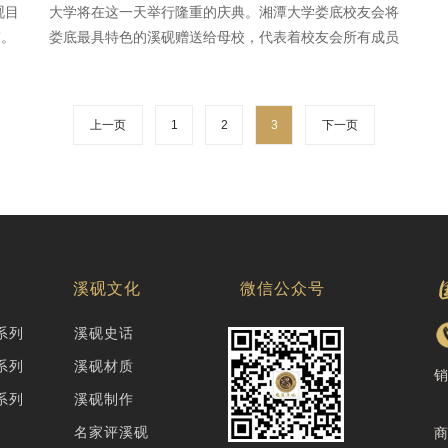
砚目
大学将在这一天举行隆重的庆典。湘潭大学娄底校友会将
”。
娄底最具特色的溪砚赠送给母校，代表着校友会所有成员
的真诚祝贺。由湘潭大学校友娄底市副市长肖新桃亲自交
给母校。现藏于湘潭大学校史馆。
上一页
1
2
3
下一页
厅
溪砚文化
微信公众号
系列
溪砚史话
系列
溪砚材质
系列
溪砚制作
名家评溪砚