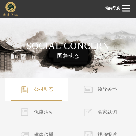
站内导航
首页
SOCIAL CONCERN
关于国藩
国藩动态
国藩动态
溪砚展厅
溪砚鉴赏
公司动态
领导关怀
溪砚文化
客服中心
优惠活动
名家题词
联系我们
媒体传播
视频报道