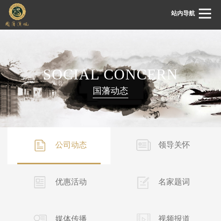
站内导航
首页
SOCIAL CONCERN
关于国藩
国藩动态
国藩动态
溪砚展厅
溪砚鉴赏
公司动态
领导关怀
溪砚文化
客服中心
优惠活动
名家题词
联系我们
媒体传播
视频报道