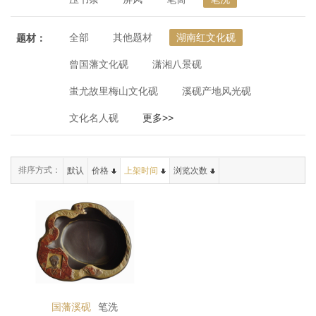
全部
其他题材
湖南红文化砚
题材：
曾国藩文化砚
潇湘八景砚
蚩尤故里梅山文化砚
溪砚产地风光砚
文化名人砚
更多>>
排序方式：
默认
价格
上架时间
浏览次数
国藩溪砚
笔洗