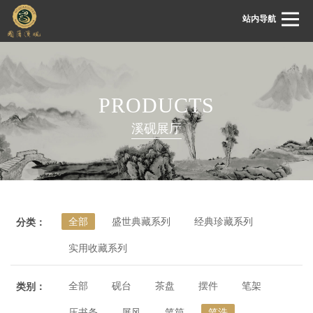
站内导航
首页
PRODUCTS
关于国藩
溪砚展厅
国藩动态
溪砚展厅
溪砚鉴赏
全部
盛世典藏系列
经典珍藏系列
分类：
溪砚文化
实用收藏系列
客服中心
联系我们
全部
砚台
茶盘
摆件
笔架
类别：
压书条
屏风
笔筒
笔洗