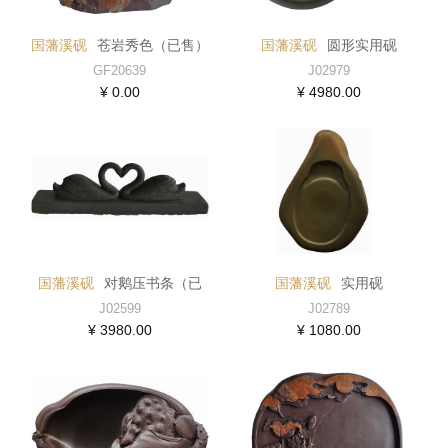
国藩溪砚
苍岩秀色（已售）
国藩溪砚
圆形实用砚
GF20639
J02979
¥ 0.00
¥ 4980.00
国藩溪砚
对鹅压书条（已
国藩溪砚
实用砚
售）
J02599
J02789
¥ 3980.00
¥ 1080.00