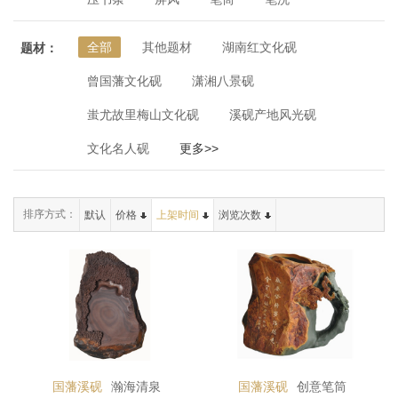
全部
其他题材
湖南红文化砚
题材：
曾国藩文化砚
潇湘八景砚
蚩尤故里梅山文化砚
溪砚产地风光砚
文化名人砚
更多>>
排序方式：
默认
价格
上架时间
浏览次数
国藩溪砚
瀚海清泉
国藩溪砚
创意笔筒