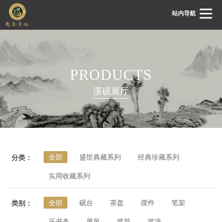
站内导航
首页
PRODUCTS
关于国藩
溪砚展厅
国藩动态
溪砚展厅
溪砚鉴赏
全部
盛世典藏系列
经典珍藏系列
分类：
溪砚文化
实用收藏系列
客服中心
联系我们
全部
砚台
茶盘
摆件
笔架
类别：
压书条
屏风
笔筒
笔洗