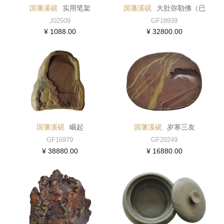
国藩溪砚
实用笔架
国藩溪砚
大肚弥勒佛（已
售）
J02509
GF18939
¥ 1088.00
¥ 32800.00
国藩溪砚
崛起
国藩溪砚
岁寒三友
GF16979
GF20249
¥ 38880.00
¥ 16880.00